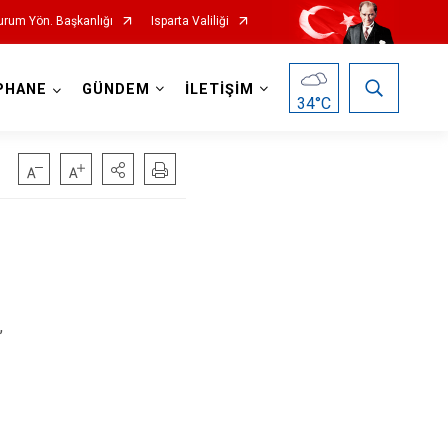
Durum Yön. Başkanlığı
Isparta Valiliği
PHANE
GÜNDEM
İLETİŞİM
34
°C
,