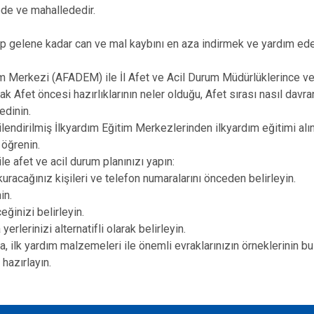
e ve mahallededir.
p gelene kadar can ve mal kaybını en aza indirmek ve yardım ede
Merkezi (AFADEM) ile İl Afet ve Acil Durum Müdürlüklerince veri
arak Afet öncesi hazırlıklarının neler olduğu, Afet sırası nasıl dav
 edinin.
endirilmiş İlkyardım Eğitim Merkezlerinden ilkyardım eğitimi alı
 öğrenin.
le afet ve acil durum planınızı yapın:
racağınız kişileri ve telefon numaralarını önceden belirleyin.
in.
ğinizi belirleyin.
rlerinizi alternatifli olarak belirleyin.
da, ilk yardım malzemeleri ile önemli evraklarınızın örneklerinin 
hazırlayın.