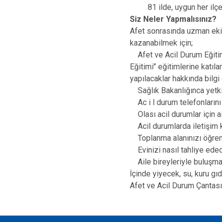
81 ilde, uygun her ilçed
Siz Neler Yapmalısınız?
Afet sonrasında uzman eki
kazanabilmek için;
Afet ve Acil Durum Eğitim 
Eğitimi’’ eğitimlerine katıl
yapılacaklar hakkında bilgi
Sağlık Bakanlığınca yetkil
Ac i l durum telefonlarını
Olası acil durumlar için ai
Acil durumlarda iletişim ku
Toplanma alanınızı öğren
Evinizi nasıl tahliye edece
Aile bireyleriyle buluşma ye
İçinde yiyecek, su, kuru gı
Afet ve Acil Durum Çantası 