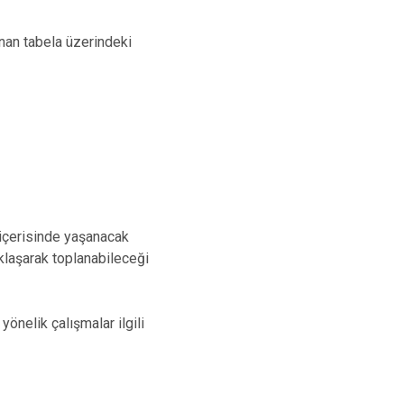
lunan tabela üzerindeki
 içerisinde yaşanacak
aklaşarak toplanabileceği
önelik çalışmalar ilgili