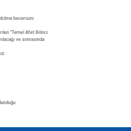
bilme becerisini
len ‘’Temel Afet Bilinci
ranılacağı ve sonrasında
nız.
bulunduğu