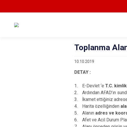
Toplanma Alan
10.10.2019
DETAY :
1. E-Devlet ‘e
T.C. kimli
2. Ardından AFAD’ın sund
3. İkamet ettiğiniz adres
4. Harita özelliğinden
ala
5. Alanın
adres ve koordi
6. Afet ve Acil Durum Plan
7. Alanı önceden görün ve 