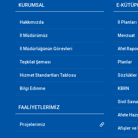
KURUMSAL
E-KÜTÜP
Hakkımızda
İl Planları
İl Müdürümüz
Mevzuat
İl Müdürlüğünün Görevleri
Afet Rapor
Teşkilat Şeması
Planlar
Hizmet Standartları Tablosu
Sözlükler
Bilgi Edinme
KBRN
Sivil Sav
FAALİYETLERİMİZ
Afete Hazı
Projelerimiz
Afişler ve