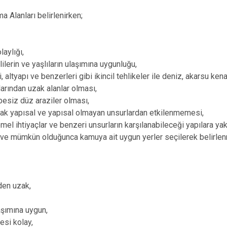
a Alanları belirlenirken;
olaylığı,
lerin ve yaşlıların ulaşımına uygunluğu,
i, altyapı ve benzerleri gibi ikincil tehlikeler ile deniz, akarsu ken
arından uzak alanlar olması,
esiz düz araziler olması,
ncak yapısal ve yapısal olmayan unsurlardan etkilenmemesi,
 temel ihtiyaçlar ve benzeri unsurların karşılanabileceği yapılara yak
ek ve mümkün olduğunca kamuya ait uygun yerler seçilerek belirlen
rden uzak,
laşımına uygun,
mesi kolay,