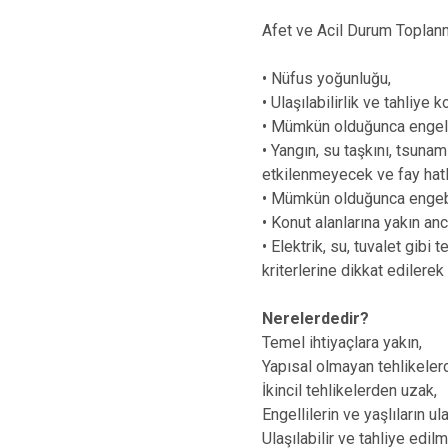
Afet ve Acil Durum Toplanm
• Nüfus yoğunluğu,
• Ulaşılabilirlik ve tahliye k
• Mümkün olduğunca engelli
• Yangın, su taşkını, tsunam
etkilenmeyecek ve fay hatl
• Mümkün olduğunca engeb
• Konut alanlarına yakın a
• Elektrik, su, tuvalet gibi
kriterlerine dikkat ediler
Nerelerdedir?
Temel ihtiyaçlara yakın,
Yapısal olmayan tehlikele
İkincil tehlikelerden uzak,
Engellilerin ve yaşlıların u
Ulaşılabilir ve tahliye edil