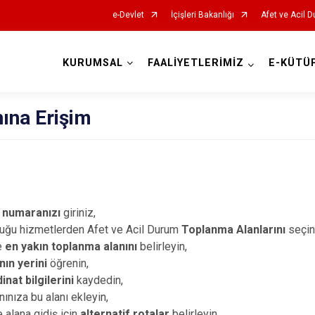
e-Devlet
İçişleri Bakanlığı
Afet ve Acil 
KURUMSAL
FAALİYETLERİMİZ
E-KÜTÜ
AFAD İl Müdürlükleri
ına Erişim
k numaranızı
giriniz,
uğu hizmetlerden Afet ve Acil Durum
Toplanma Alanlarını
seçin
e
en yakın toplanma alanını
belirleyin,
nın yerini
öğrenin,
nat bilgilerini
kaydedin,
ınıza bu alanı ekleyin,
alana gidiş için
alternatif rotalar
belirleyin,