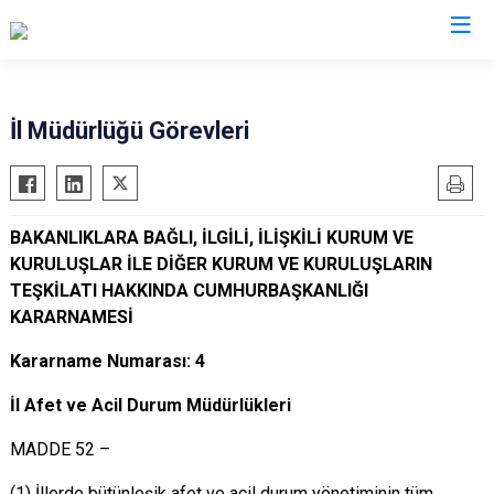
AFAD İl Müdürlükleri
İl Müdürlüğü Görevleri
BAKANLIKLARA BAĞLI, İLGİLİ, İLİŞKİLİ KURUM VE
KURULUŞLAR İLE DİĞER KURUM VE KURULUŞLARIN
TEŞKİLATI HAKKINDA CUMHURBAŞKANLIĞI
KARARNAMESİ
Kararname Numarası: 4
İl Afet ve Acil Durum Müdürlükleri
MADDE 52 –
(1) İllerde bütünleşik afet ve acil durum yönetiminin tüm