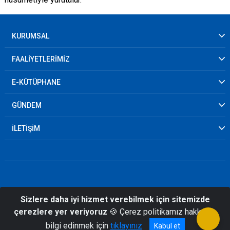
KURUMSAL
FAALİYETLERİMİZ
E-KÜTÜPHANE
GÜNDEM
İLETİŞİM
Sizlere daha iyi hizmet verebilmek için sitemizde
© 2026 Isparta İl Afet ve Acil Durum
çerezlere yer veriyoruz
🍪 Çerez politikamız hakkında
Müdürlüğü
bilgi edinmek için
tıklayınız
Kabul et