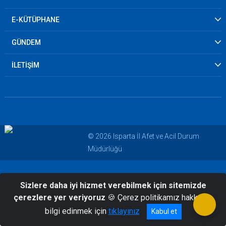
E-KÜTÜPHANE
GÜNDEM
İLETİŞİM
© 2026 Isparta İl Afet ve Acil Durum
Müdürlüğü
Sizlere daha iyi hizmet verebilmek için sitemizde
çerezlere yer veriyoruz
🍪 Çerez politikamız hakkında
bilgi edinmek için
tıklayınız
Kabul et