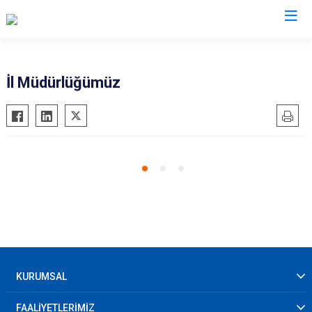
AFAD İl Müdürlükleri
İl Müdürlüğümüz
KURUMSAL
FAALİYETLERİMİZ