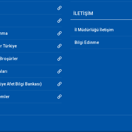
İLETİŞİM
İl Müdürlüğü İletişim
unma
Bilgi Edinme
r Türkiye
 Broşürler
aları
iye Afet Bilgi Bankası)
emler