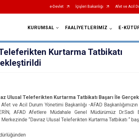
e-Devlet
İçişleri Bakanlığı
Afet ve Acil 
KURUMSAL
FAALİYETLERİMİZ
E-KÜTÜ
AFAD İl Müdürlükleri
Teleferikten Kurtarma Tatbikatı
ekleştirildi
az Ulusal Teleferikten Kurtarma Tatbikatı Başarı İle Gerçekl
Afet ve Acil Durum Yönetimi Başkanlığı -AFAD Başkanlığımızın 
 ERİN, AFAD Afetlere Müdahale Genel Müdürümüz Dr.Sadi E
 Merkezinde “Davraz Ulusal Teleferikten Kurtarma Tatbikatı “ başar
dürlüğünden