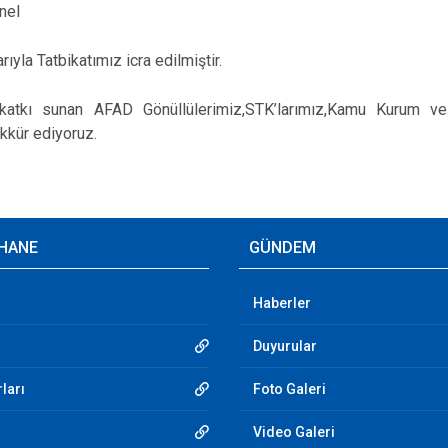
nel
rıyla Tatbikatımız icra edilmiştir.
unan AFAD Gönüllülerimiz,STK’larımız,Kamu Kurum ve Ku
kkür ediyoruz.
HANE
GÜNDEM
Haberler
Duyurular
ları
Foto Galeri
Video Galeri