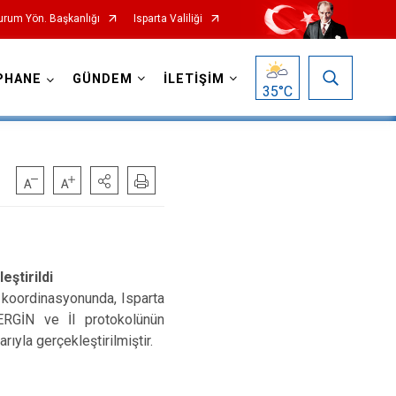
Durum Yön. Başkanlığı
Isparta Valiliği
PHANE
GÜNDEM
İLETİŞİM
35
°C
eştirildi
koordinasyonunda, Isparta
RGİN ve İl protokolünün
ıyla gerçekleştirilmiştir.