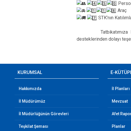
Perso
Araç
STK’nın Katılımla
Tatbikatımıza katkı s
desteklerinden dolayı teşe
KURUMSAL
E-KÜTÜP
Hakkımızda
İl Planları
İl Müdürümüz
Mevzuat
İl Müdürlüğünün Görevleri
Afet Rapor
Teşkilat Şeması
Planlar